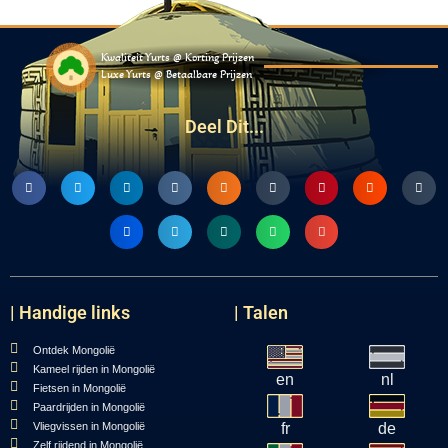
Kwaliteit Yurts @ Korting Prijzen
Luxe Yurts @ Betaalbare Prijzen
Deel Dit...
| Handige links
| Talen
Ontdek Mongolië
Kameel rijden in Mongolië
en
nl
Fietsen in Mongolië
Paardrijden in Mongolië
Vliegvissen in Mongolië
fr
de
Zelf rijdend in Mongolië