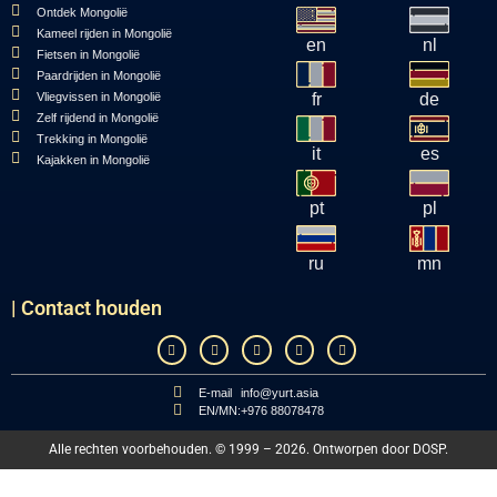
Ontdek Mongolië
Kameel rijden in Mongolië
en
nl
Fietsen in Mongolië
Paardrijden in Mongolië
Vliegvissen in Mongolië
fr
de
Zelf rijdend in Mongolië
Trekking in Mongolië
it
es
Kajakken in Mongolië
pt
pl
ru
mn
| Contact houden
E-mail
info@yurt.asia
EN/MN:
+976 88078478
Alle rechten voorbehouden. © 1999 – 2026. Ontworpen door
DOSP
.