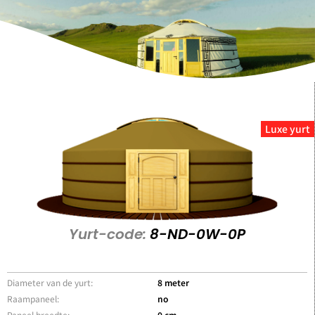
Luxe yurt
Yurt-code:
8-ND-0W-0P
Diameter van de yurt:
8 meter
Raampaneel:
no
Paneel breedte:
0 cm