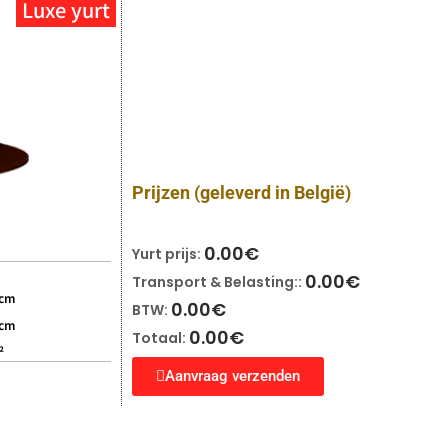
Luxe yurt
Prijzen
(geleverd in België)
0.00
€
Yurt prijs:
0.00
€
Transport & Belasting::
 cm
0.00
€
BTW:
 cm
0.00
€
Totaal:
²
Aanvraag verzenden