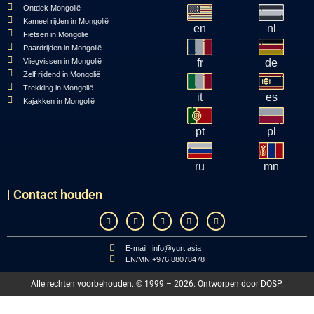
Ontdek Mongolië
Kameel rijden in Mongolië
en
nl
Fietsen in Mongolië
Paardrijden in Mongolië
Vliegvissen in Mongolië
fr
de
Zelf rijdend in Mongolië
Trekking in Mongolië
it
es
Kajakken in Mongolië
pt
pl
ru
mn
| Contact houden
E-mail
info@yurt.asia
EN/MN:
+976 88078478
Alle rechten voorbehouden. © 1999 – 2026. Ontworpen door
DOSP
.