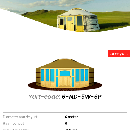
Luxe yurt
Yurt-code:
6-ND-5W-6P
Diameter van de yurt:
6 meter
Raampaneel:
6
Paneel breedte:
450 cm