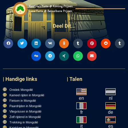
Kwaliteit Yurts @ Korting Prijzen
Luxe Yurts @ Betaalbare Prijzen
Deel Dit...
| Handige links
| Talen
Ontdek Mongolië
Kameel rijden in Mongolië
en
nl
Fietsen in Mongolië
Paardrijden in Mongolië
Vliegvissen in Mongolië
fr
de
Zelf rijdend in Mongolië
Trekking in Mongolië
it
es
Kajakken in Mongolië